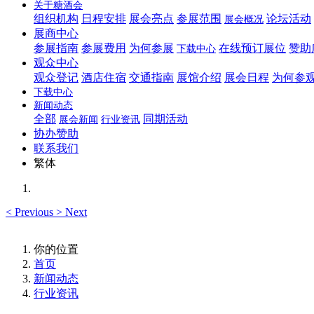
关于糖酒会
组织机构
日程安排
展会亮点
参展范围
论坛活动
展会概况
展商中心
参展指南
参展费用
为何参展
在线预订展位
赞助
下载中心
观众中心
观众登记
酒店住宿
交通指南
展馆介绍
展会日程
为何参
下载中心
新闻动态
全部
同期活动
展会新闻
行业资讯
协办赞助
联系我们
繁体
<
Previous
>
Next
你的位置
首页
新闻动态
行业资讯