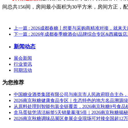
间总共156间，房间最小面积为30平方米，房间方正，
上一篇
: 2026成都春糖丨想要与采购商精准对接，就来
下一篇
: 2026年成都春季糖酒会‖品牌综合专区&西藏饭
新闻动态
展会新闻
行业资讯
同期活动
为您推荐
中国糖业酒类集团有限公司与南京市人民政府联合主办，2
2026南京秋糖健康食品专区｜生态特色的地方名品溯源
从原料处理到智能包装全链覆盖，2026南京秋糖9号食
盒马蛋挞凭清洁标签5天销量暴涨5倍｜2026南京秋糖揭
2026南京秋糖调味品展区参展企业现场可对接全国超12