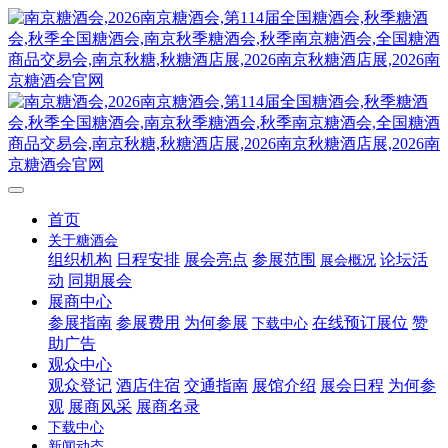
首页
关于糖酒会
组织机构
日程安排
展会亮点
参展范围
论坛活
展会概况
动
同期展会
展商中心
参展指南
参展费用
为何参展
在线预订展位
赞
下载中心
助广告
观众中心
观众登记
酒店住宿
交通指南
展馆介绍
展会日程
为何参
观
展商风采
展商名录
下载中心
新闻动态