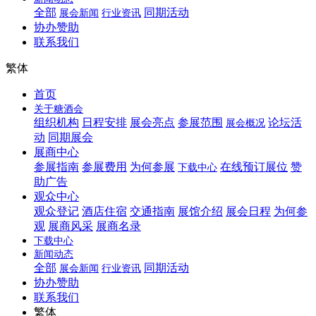
全部
同期活动
展会新闻
行业资讯
协办赞助
联系我们
繁体
首页
关于糖酒会
组织机构
日程安排
展会亮点
参展范围
论坛活
展会概况
动
同期展会
展商中心
参展指南
参展费用
为何参展
在线预订展位
赞
下载中心
助广告
观众中心
观众登记
酒店住宿
交通指南
展馆介绍
展会日程
为何参
观
展商风采
展商名录
下载中心
新闻动态
全部
同期活动
展会新闻
行业资讯
协办赞助
联系我们
繁体