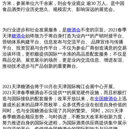
方米，参展单位六千余家，到会专业观众 逾30 万人。是中国
食品酒类行业历史悠久、规模宏大、影响深远的展览会。
为行业进步和社会发展服务，是
糖酒会
不变的宗旨。2021春季
天津
糖酒会
始终致力于将自身打造为业内**的产销对接平台、
营销体系构建平台、信息发布与交流平台、 品牌宣传与传播
平台、投资贸易与合作平台，不仅为参会厂商创造满意的交易
洽谈环境，更积极提供国际**水准的高品质配套服务；不仅是
商品交易、展览展示的场所，更是业内交流信息、增进友谊、
推动技术进步与产品创新的重要舞台。
2021天津糖酒会将于10月在天津国际梅江会展中心开展。
2021天津春季糖酒会不仅提供**的展览硬件设施，而且积极打
造与国际接轨的配套服务；改革开放以来，在
全国糖酒会
上迅
速成长起来的品牌不胜枚举，众多优秀企业在创造自身价值的
同时，也与全国糖酒会实现了共同的繁荣。 同时，2021天津
春季糖酒会顺应形势，与时俱进，不断加大改革和创新力度，
努力推进自身的国际化进程，为国际酒类供应商提供集中展示
与交流的平台，也使得全国糖酒会的国际影响力与日俱增。